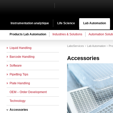
Instrumentation analytique
Life Science
Lab Automation
Products Lab Automation
Industries & Solutions
Automation Solut
LaboServices
Lab Automation
Pro
Liquid Handling
Barcode Handling
Accessories
Software
Pipetting Tips
Plate Handling
OEM – Order Development
Technology
Accessories