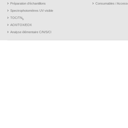
Préparation d’échantillons
Consumables / Access
Spectrophotomètres UV visible
TOC/TN
b
AOX/TOX/EOX
Analyse élémentaire C/N/S/Cl