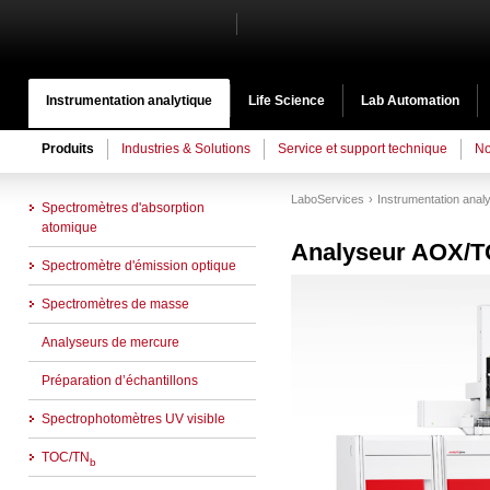
Instrumentation analytique
Life Science
Lab Automation
Produits
Industries & Solutions
Service et support technique
No
LaboServices
Instrumentation analy
Spectromètres d'absorption
atomique
Analyseur AOX/T
Spectromètre d'émission optique
Spectromètres de masse
Analyseurs de mercure
Préparation d’échantillons
Spectrophotomètres UV visible
TOC/TN
b