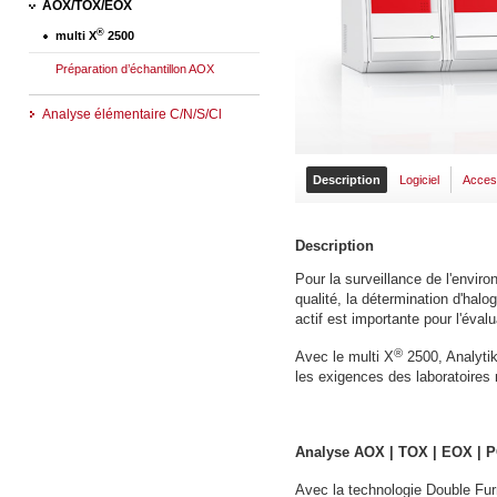
AOX/TOX/EOX
®
multi X
2500
Préparation d’échantillon AOX
Analyse élémentaire C/N/S/Cl
Description
Logiciel
Acces
Description
Pour la surveillance de l'envir
qualité, la détermination d'ha
actif est importante pour l'éva
®
Avec le multi X
2500, Analytik
les exigences des laboratoires
Analyse AOX | TOX | EOX | P
Avec la technologie Double Furn