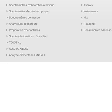
Spectromètres d'absorption atomique
Assays
Spectromètre d'émission optique
Instruments
Spectromètres de masse
Kits
Analyseurs de mercure
Reagents
Préparation d’échantillons
Consumables / Access
Spectrophotomètres UV visible
TOC/TN
b
AOX/TOX/EOX
Analyse élémentaire C/N/S/Cl