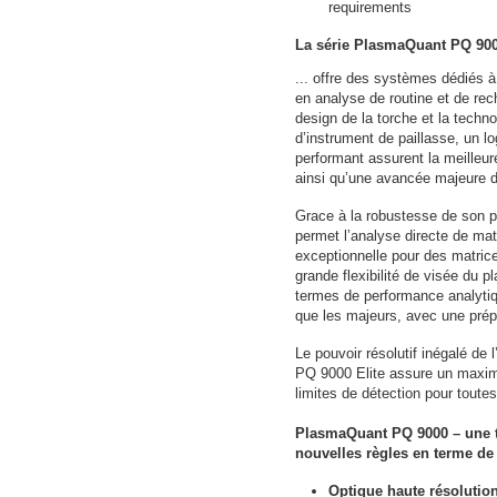
requirements
La série PlasmaQuant PQ 90
... offre des systèmes dédiés 
en analyse de routine et de re
design de la torche et la techn
d’instrument de paillasse, un l
performant assurent la meilleure
ainsi qu’une avancée majeure dan
Grace à la robustesse de son 
permet l’analyse directe de ma
exceptionnelle pour des matri
grande flexibilité de visée du p
termes de performance analytiq
que les majeurs, avec une prépa
Le pouvoir résolutif inégalé de
PQ 9000 Elite assure un maximu
limites de détection pour toutes
PlasmaQuant PQ 9000 – une t
nouvelles règles en terme de
Optique haute résolutio