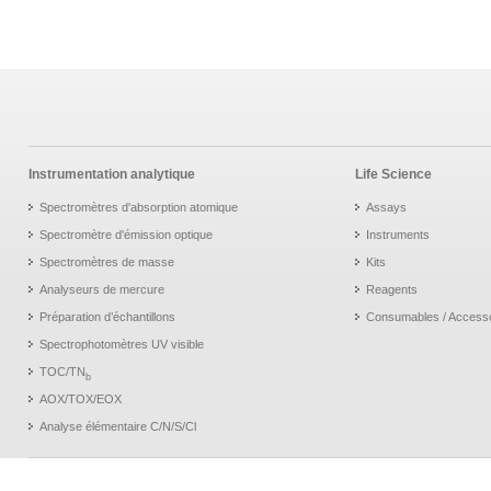
Instrumentation analytique
Life Science
Spectromètres d'absorption atomique
Assays
Spectromètre d'émission optique
Instruments
Spectromètres de masse
Kits
Analyseurs de mercure
Reagents
Préparation d’échantillons
Consumables / Access
Spectrophotomètres UV visible
TOC/TN
b
AOX/TOX/EOX
Analyse élémentaire C/N/S/Cl