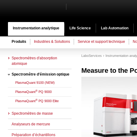
Instrumentation analytique
Life Science
Lab Automation
Produits
Industries & Solutions
Service et support technique
No
LaboServices
Instrumentation analy
Spectromètres d'absorption
atomique
Measure to the Po
Spectromètre d'émission optique
PlasmaQuant 9100 (NEW)
®
PlasmaQuant
PQ 9000
®
PlasmaQuant
PQ 9000 Elite
Spectromètres de masse
Analyseurs de mercure
Préparation d’échantillons