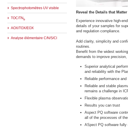
Spectrophotomètres UV visible
Reveal the Details that Matt
TOC/TN
b
Experience innovative high-end
details of your samples for sup
AOX/TOX/EOX
and regulation compliance.
Analyse élémentaire C/N/S/Cl
Add clarity, simplicity and conf
routines.
Benefit from the widest workin
demands to improve precision, 
Superior analytical perform
and reliability with the P
Reliable performance and
Reliable and stable plasm
remains a challenge in I
Flexible plasma observat
Results you can trust
Aspect PQ software contr
all of the processes of t
ASpect PQ software fully