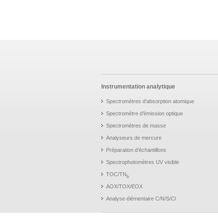
Instrumentation analytique
Spectromètres d'absorption atomique
Spectromètre d'émission optique
Spectromètres de masse
Analyseurs de mercure
Préparation d’échantillons
Spectrophotomètres UV visible
TOC/TN
b
AOX/TOX/EOX
Analyse élémentaire C/N/S/Cl