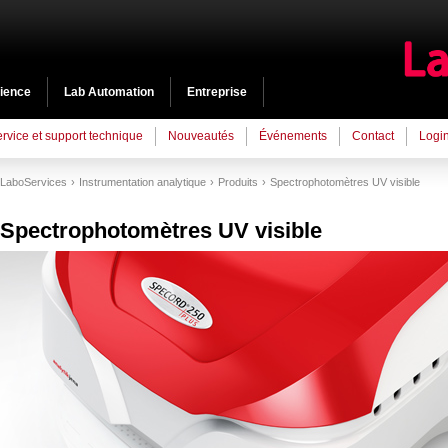
cience
Lab Automation
Entreprise
rvice et support technique
Nouveautés
Événements
Contact
Logi
LaboServices
Instrumentation analytique
Produits
Spectrophotomètres UV visible
Spectrophotomètres UV visible