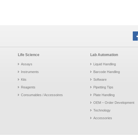
Life Science
Lab Automation
Assays
Liquid Handling
Instruments
Barcode Handling
Kits
Software
Reagents
Pipetting Tips
Consumables / Accessoires
Plate Handling
OEM – Order Development
Technology
Accessories