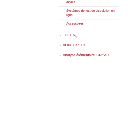
diodes
Systèmes de test de dissolution en
ligne
Accessoires
TOC/TN
b
AOX/TOX/EOX
Analyse élémentaire C/N/S/Cl